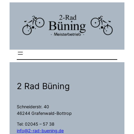
2 Rad Büning
Schneiderstr. 40
46244 Grafenwald-Bottrop
Tel: 02045 – 57 38
info@2-rad-buening.de