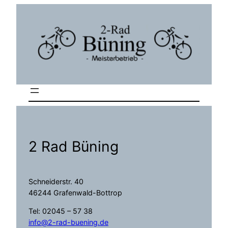
2 Rad Büning
Schneiderstr. 40
46244 Grafenwald-Bottrop
Tel: 02045 – 57 38
info@2-rad-buening.de